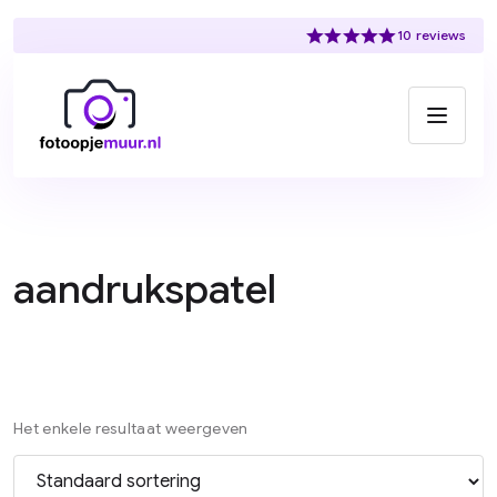
Ga naar content
10 reviews
aandrukspatel
Het enkele resultaat weergeven